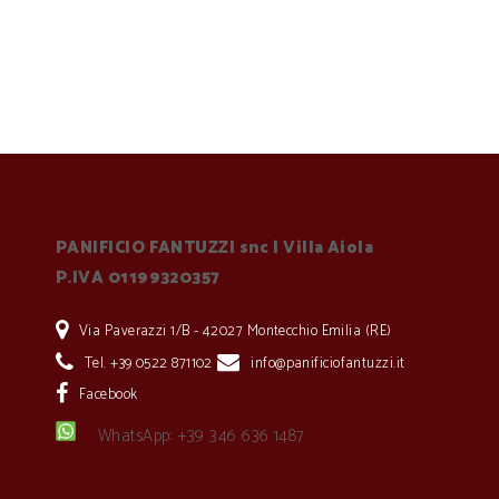
PANIFICIO FANTUZZI snc | Villa Aiola
P.IVA 01199320357
Via Paverazzi 1/B - 42027 Montecchio Emilia (RE)
Tel. +39 0522 871102
info@panificiofantuzzi.it
Facebook
WhatsApp: +39 346 636 1487