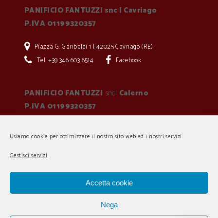
PANIFICIO FANTUZZI snc | Cavriago
P.IVA 01199320357
Piazza G. Garibaldi 1 | 42025 Cavriago (RE)
Tel. +39 346 603 6514
Facebook
PANIFICIO FANTUZZI
snc|
Calerno
P.IVA 01199320357
Piazza C. A. Dalla Chiesa 1, 42049 Calerno (RE)
Usiamo cookie per ottimizzare il nostro sito web ed i nostri servizi.
Tel. +39 338 678 0896
Facebook
Gestisci servizi
Termini e Condizioni
Accetta cookie
Cookies policy
Nega